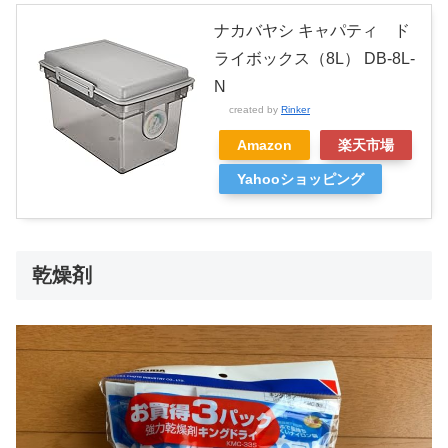
ナカバヤシ キャパティ ド
ライボックス（8L） DB‐8L‐
N
created by
Rinker
Amazon
楽天市場
Yahooショッピング
乾燥剤