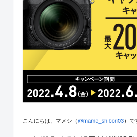
こんにちは、マメシ（
@mame_shibori03
）で