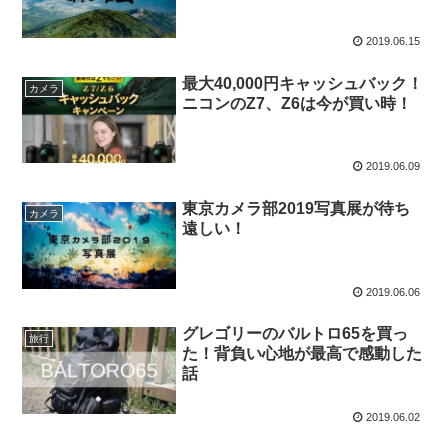
2019.06.15
最大40,000円キャッシュバック！
カメラ
ニコンのZ7、Z6は今が買い時！
2019.06.09
東京カメラ部2019写真展が待ち
カメラ
遠しい！
2019.06.06
グレゴリーのバルトロ65を買っ
旅行
た！背負い心地が最高で感動した
話
2019.06.02