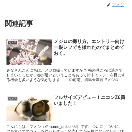
マメシ
関連記事
メジロの撮り方。エントリー向け
カメラ
一眼レフでも撮れたのでまとめて
おく。
みなさんこんにちは。メジロ撮っていますか？ 梅の見ごろは過ぎて
しまいましたが、春が近いということもあって街中でメジロを目にす
る機会も多いような気がします。 この前湯、湯島天満宮でメジロを
撮影してきたのでその時の撮り方を紹介します。
フルサイズデビュー！ニコンZ6買
カメラ
いました！
こんにちは、マメシ（＠mame_shibori03）です。ついに、ついに、
フルサイズのカメラを買ったぞー！発売してから気になっていたけれ