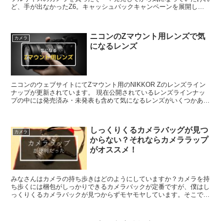
ど、手が出なかったZ6。キャッシュバックキャンペーンを展開して
いるので思い切って購入することにしました。
ニコンのZマウント用レンズで気
カメラ
になるレンズ
ニコンのウェブサイトにてZマウント用のNIKKOR Zのレンズライン
ナップが更新されています。 現在公開されているレンズラインナッ
プの中には発売済み・未発表も含めて気になるレンズがいくつかあり
ます。 今回はそんなレンズラインナップの中から気になるレンズを
いくつかまとめてみたいと思います。
しっくりくるカメラバッグが見つ
カメラ
からない？それならカメララップ
がオススメ！
みなさんはカメラの持ち歩きはどのようにしていますか？カメラを持
ち歩くには梱包がしっかりできるカメラバックが定番ですが、僕はし
っくりくるカメラバックが見つからずモヤモヤしています。そこで欲
しいカメラバックが見つかるまでのつなぎで購入したカメララップが
思いのほか使い勝手が良くて満足しているのでレビューしてみたいと
思います。