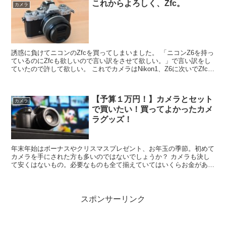
これからよろしく、Zfc。
カメラ
誘惑に負けてニコンのZfcを買ってしまいました。 「ニコンZ6を持っ
ているのにZfcも欲しいので言い訳をさせて欲しい。」で言い訳をし
ていたので許して欲しい。 これでカメラはNikon1、Z6に次いでZfcで
３台目になります。 たくさん持ち出して撮影を楽しみたいと思いま
す。 これからよろしく、Zfc。
【予算１万円！】カメラとセット
カメラ
で買いたい！買ってよかったカメ
ラグッズ！
年末年始はボーナスやクリスマスプレゼント、お年玉の季節。初めて
カメラを手にされた方も多いのではないでしょうか？ カメラも決し
て安くはないもの。必要なものも全て揃えていてはいくらお金があっ
ても足りません。 そこでカメラを始めて「これはあって良かっ
た！」というものをまとめてみました。
スポンサーリンク