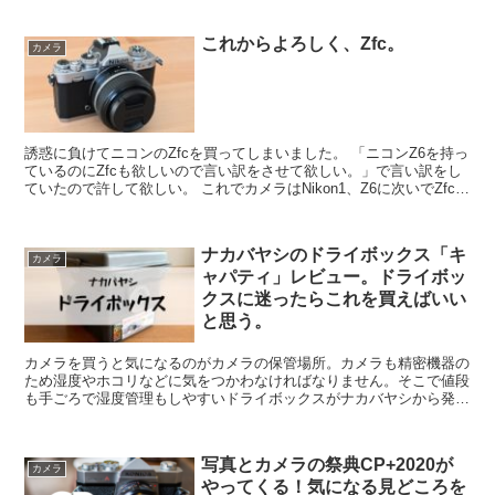
しょう！
これからよろしく、Zfc。
カメラ
誘惑に負けてニコンのZfcを買ってしまいました。 「ニコンZ6を持っ
ているのにZfcも欲しいので言い訳をさせて欲しい。」で言い訳をし
ていたので許して欲しい。 これでカメラはNikon1、Z6に次いでZfcで
３台目になります。 たくさん持ち出して撮影を楽しみたいと思いま
す。 これからよろしく、Zfc。
ナカバヤシのドライボックス「キ
カメラ
ャパティ」レビュー。ドライボッ
クスに迷ったらこれを買えばいい
と思う。
カメラを買うと気になるのがカメラの保管場所。カメラも精密機器の
ため湿度やホコリなどに気をつかわなければなりません。そこで値段
も手ごろで湿度管理もしやすいドライボックスがナカバヤシから発売
されていますので紹介したいと思います。カメラボディだけでなくキ
ットレンズも収まるのでカメラを始めたばかりの人にもおすすめです
よ。
写真とカメラの祭典CP+2020が
カメラ
やってくる！気になる見どころを