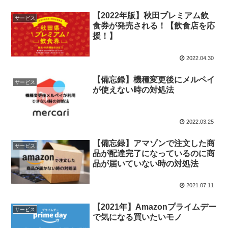
【2022年版】秋田プレミアム飲
サービス
食券が発売される！【飲食店を応
援！】
2022.04.30
【備忘録】機種変更後にメルペイ
サービス
が使えない時の対処法
2022.03.25
【備忘録】アマゾンで注文した商
サービス
品が配達完了になっているのに商
品が届いていない時の対処法
2021.07.11
【2021年】Amazonプライムデー
サービス
で気になる買いたいモノ