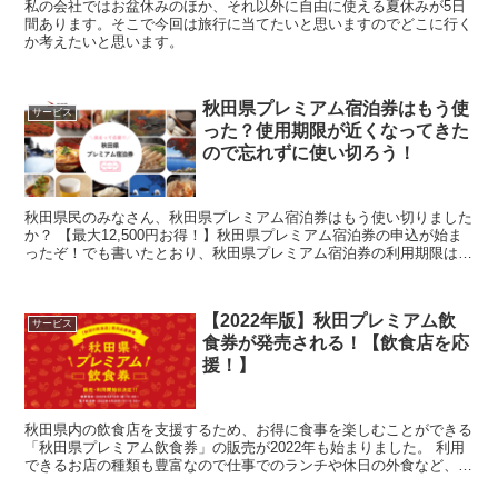
私の会社ではお盆休みのほか、それ以外に自由に使える夏休みが5日
間あります。そこで今回は旅行に当てたいと思いますのでどこに行く
か考えたいと思います。
秋田県プレミアム宿泊券はもう使
サービス
った？使用期限が近くなってきた
ので忘れずに使い切ろう！
秋田県民のみなさん、秋田県プレミアム宿泊券はもう使い切りました
か？ 【最大12,500円お得！】秋田県プレミアム宿泊券の申込が始ま
ったぞ！でも書いたとおり、秋田県プレミアム宿泊券の利用期限は2
月28日（日）となっています。 利用期限が迫ってきたこともあっ
て、秋田県プレミアム宿泊券の使い勝手が良くなりました。
【2022年版】秋田プレミアム飲
サービス
食券が発売される！【飲食店を応
援！】
秋田県内の飲食店を支援するため、お得に食事を楽しむことができる
「秋田県プレミアム飲食券」の販売が2022年も始まりました。 利用
できるお店の種類も豊富なので仕事でのランチや休日の外食など、こ
の機会に秋田県の飲食店を楽しみましょう！