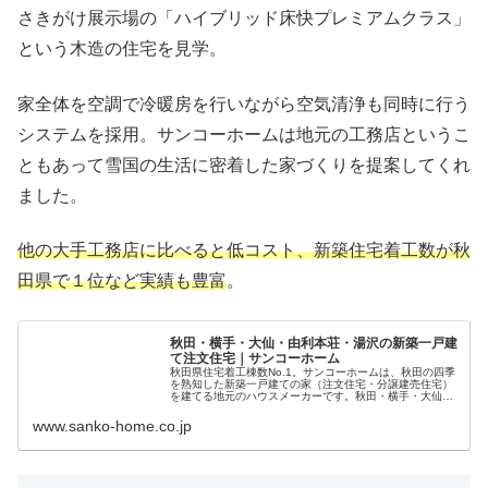
さきがけ展示場の「ハイブリッド床快プレミアムクラス」
という木造の住宅を見学。
家全体を空調で冷暖房を行いながら空気清浄も同時に行う
システムを採用。サンコーホームは地元の工務店というこ
ともあって雪国の生活に密着した家づくりを提案してくれ
ました。
他の大手工務店に比べると低コスト、新築住宅着工数が秋
田県で１位など実績も豊富
。
秋田・横手・大仙・由利本荘・湯沢の新築一戸建
て注文住宅｜サンコーホーム
秋田県住宅着工棟数No.1。サンコーホームは、秋田の四季
を熟知した新築一戸建ての家（注文住宅・分譲建売住宅）
を建てる地元のハウスメーカーです。秋田・横手・大仙・
由利本荘・湯沢など県内各地のモデルハウス・住宅展示
場・ショールームで冬も夏も快適な住まいをご体感くださ
www.sanko-home.co.jp
い。