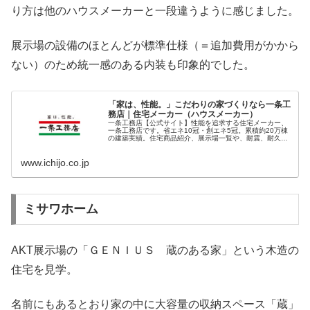
り方は他のハウスメーカーと一段違うように感じました。
展示場の設備のほとんどが標準仕様（＝追加費用がかから
ない）のため統一感のある内装も印象的でした。
「家は、性能。」こだわりの家づくりなら一条工
務店｜住宅メーカー（ハウスメーカー）
一条工務店【公式サイト】性能を追求する住宅メーカー、
一条工務店です。省エネ10冠・創エネ5冠。累積約20万棟
の建築実績。住宅商品紹介、展示場一覧や、耐震、耐久、
省エネ、健康、全てに妥協しない高性能な住まいへのこだ
わりを支える一条のテクノロジー、家づくりの基礎知識を
www.ichijo.co.jp
ご紹介しています。
ミサワホーム
AKT展示場の「ＧＥＮＩＵＳ 蔵のある家」という木造の
住宅を見学。
名前にもあるとおり家の中に大容量の収納スペース「蔵」